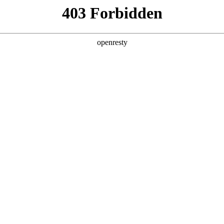
产品及服务
行业解决方案
合作伙伴
投资者关系
。推动云网融合和算网一体的进程中，J9国际数码在算力基础设施、
，与运营商客户协同创新，助力转型更快、更稳推进。